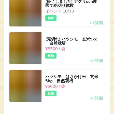
(終了しました) アグリsun農
園で稲刈り体験
イベント
10/13
体験
>>詳細
(売切れ) ハツシモ 玄米5kg
自然栽培
¥5500 / 袋
穀物
>>詳細
ハツシモ はさかけ米 玄米
5kg 自然栽培
¥6600 / 袋
穀物
>>詳細