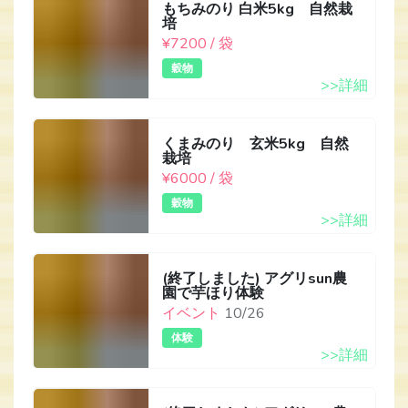
もちみのり 白米5kg 自然栽
培
¥7200 / 袋
穀物
>>詳細
くまみのり 玄米5kg 自然
栽培
¥6000 / 袋
穀物
>>詳細
(終了しました) アグリsun農
園で芋ほり体験
イベント
10/26
体験
>>詳細