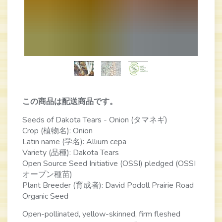
この商品は配送商品です。
Seeds of Dakota Tears - Onion (タマネギ)
Crop (植物名): Onion
Latin name (学名): Allium cepa
Variety (品種): Dakota Tears
Open Source Seed Initiative (OSSI) pledged (OSSI
オープン種苗)
Plant Breeder (育成者): David Podoll Prairie Road
Organic Seed
Open-pollinated, yellow-skinned, firm fleshed