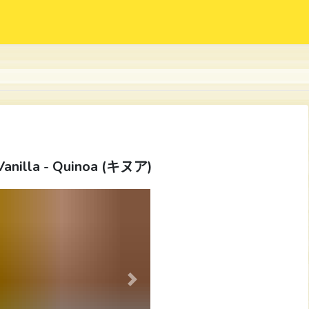
Vanilla - Quinoa (キヌア)
Next