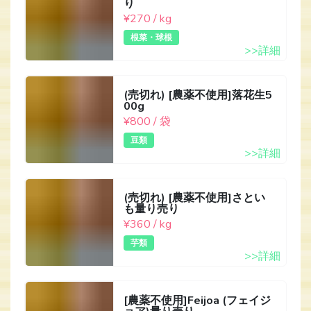
り
¥270 / kg
根菜・球根
>>詳細
(売切れ) [農薬不使用]落花生5
00g
¥800 / 袋
豆類
>>詳細
(売切れ) [農薬不使用]さとい
も量り売り
¥360 / kg
芋類
>>詳細
[農薬不使用]Feijoa (フェイジ