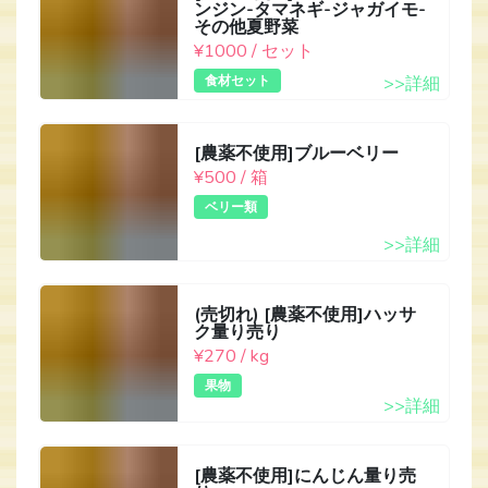
ンジン-タマネギ-ジャガイモ-
その他夏野菜
¥1000 / セット
食材セット
>>詳細
[農薬不使用]ブルーベリー
¥500 / 箱
ベリー類
>>詳細
(売切れ) [農薬不使用]ハッサ
ク量り売り
¥270 / kg
果物
>>詳細
[農薬不使用]にんじん量り売