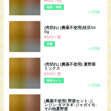
¥800 / kg
根菜・球根
>>詳細
(売切れ) [農薬不使用]枝豆50
0g
¥500 / 袋
豆類
>>詳細
(売切れ) [農薬不使用] 夏野菜
ミックス
¥300 / 袋
食材セット
>>詳細
[農薬不使用] 野菜セット-ニ
ンジン-タマネギ-ジャガイモ-
その他夏野菜