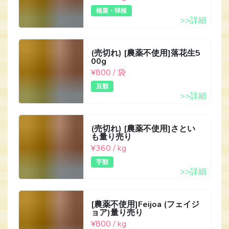
根菜・球根
>>詳細
(売切れ) [農薬不使用]落花生5
00g
¥800 / 袋
豆類
>>詳細
(売切れ) [農薬不使用]さとい
も量り売り
¥360 / kg
芋類
>>詳細
[農薬不使用]Feijoa (フェイジ
ョア)量り売り
¥800 / kg